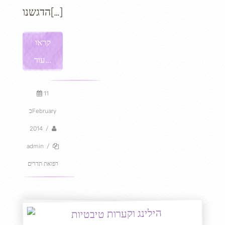
הדגשנו[…]
קראו
עוד...
11
בFebruary
2014
/
admin
/
רפואת תדרים