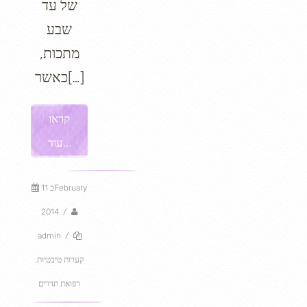
של עד
שבע
מתכות,
כאשר[…]
קראו
עוד...
11 בFebruary
2014
/
admin
/
קערות טיבטיות
,
רפואת תדרים