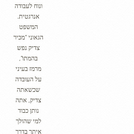
ונוח לעבודה
אנרגטית.
המשפט
הגאוני “מכיר
צדיק נפש
בהמתו”,
מרמז בעיני
על העובדה
שכשאתה
צדיק, אתה
נותן כבוד
למי שהולך
איתך בדרך