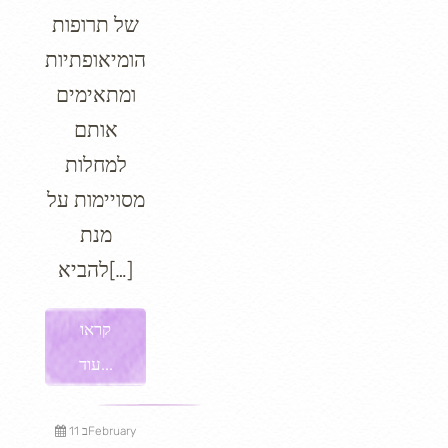
של תרופות
הומיאופתיות
ומתאימים
אותם
למחלות
מסויימות על
מנת
להביא[…]
קראו
עוד...
11 בFebruary