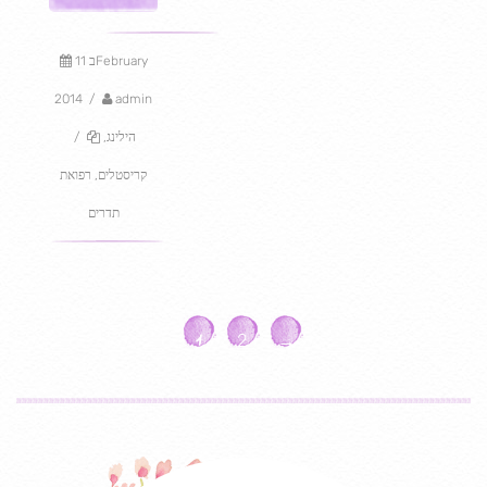
11 בFebruary
2014
/
admin
הילינג
,
/
קריסטלים
,
רפואת
תדרים
1
2
→