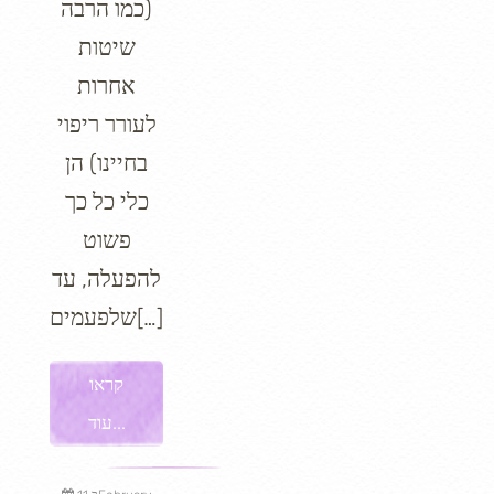
(כמו הרבה
שיטות
אחרות
לעורר ריפוי
בחיינו) הן
כלי כל כך
פשוט
להפעלה, עד
שלפעמים[…]
קראו
עוד...