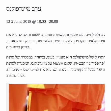
ערב מיינדפולנס
20:00
-
ב 12 June, 2018 @ 18:00
תנה גדולה לחיים, עם טכניקות פשוטות וזמינות, שעוזרות לנו להביא את
, חווים, מלאים, סקרנים, לא שיפוטיים, מלאי חיות, ובדיוק כמו שאנחנו,
בדיוק ברגע הזה.
התרגול של מיינדפולנס הוא מעניין, בעיני, במיוחד, במסגרת של סדנת MBSR – סדנה להפחתת מתחים המבוססת
על מיינדפולנס. המסגרת לסדנת MBSR לקוחה מתוך ההתנסות והתובנות של פרופסור ג’ון קבט-זין, שאם
אה שלו בגוגל ולהקשיב לה, הוא זה שהביא את המיינדולנס – מהמזרח,
אלינו למערב.