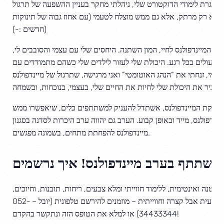
במסגרת לימודי הדוקטורט שלי, ניהלתי מחקר בעניין ההשפעה של תרגול
יה לא רק מרתק, אלא גם ממש מוצלח לטעמי (עם אחוז גבוה של תינוקות
חדשים :-))
סה המיינדפולנס לחיי, המון השתנה. היחסים שלי עם עצמי והסובבים לי,
 שעולים בכל רגע. היכולת שלי לעזור לילדים שלי כשהם מתמודדים עם
עצמי, זנחתי את “הנהג האוטומטי” ואני מרגישה, שתרגול של מיינדפולנס
מגביר את היכולת שלי לחיות את החיים שלי, בעצמי, בנוכחות, ובשמחה.
כניקת המיינדפולנס, אשתדל להעניק למשתתפים כלים, שיאפשרו ממש
דפולנס, מייד ובאופן קבוע. הערב גם יהווה ערב היכרות לסדנה בסגנון MBSR, סדנה של
מיינדפולנס להפחתת מתחים, בשמונה מפגשים.
טנה ואינטימית, ללימוד חווייתי ומלא צבעים, ריחות, תובנות, וחיוכים,
ולאפשר לעצמכם מסגרת לימודית מקצועית אבל קצרה וחווייתית – מוזמנים להירשם טלפונית (יובל – 052-
34433344) או למלא את הטופס הזה ונתקשר בהקדם!