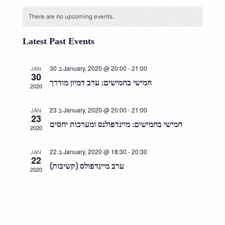
v
S
i
o
n
e
e
There are no upcoming events.
e
t
n
l
w
h
Latest Past Events
t
e
s
21:00
-
ב 30 January, 2020 @ 20:00
JAN
V
c
N
30
חמישי בחמישים: ערב דמיון מודרך
2020
i
t
a
e
d
v
21:00
-
ב 23 January, 2020 @ 20:00
JAN
23
w
a
i
חמישי בחמישים: מיינדפולנס ומערכות יחסים
2020
s
t
g
20:30
-
ב 22 January, 2020 @ 18:30
JAN
N
e
22
a
ערב מיינדפולס (קשיבות)
2020
a
.
t
v
i
i
o