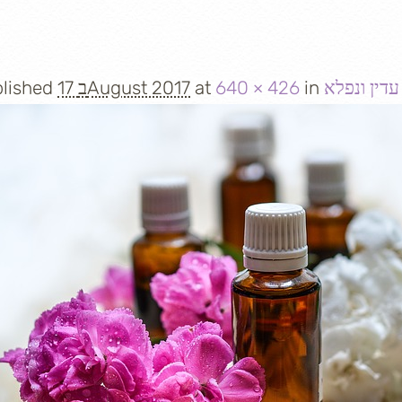
עדין ונפלא
in
640 × 426
at
17 בAugust 2017
lished