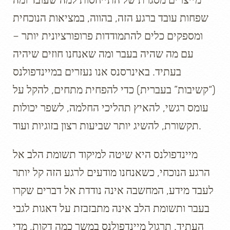
מייצרים מסגרת של התייחסות למה שעובד ומה
שפחות עובד ברגע הזה, בהווה, במציאות הנוכחית
ומספקים כלים להתמודדות פרופורציונית יותר –
עם מה שהיה בעבר ומה שאנחנו חוזים שיהיה
בעתיד. באינרסנס אנו נעזרים במיינדפולנס
(“קשיבות” בעברית) כדי להפחית מתחים, להקל על
עומס רגשי, להאיץ תהליכי החלמה, לשפר יכולות
תקשורת, להשיג יותר שביעות רצון בזוגיות ועוד.
מיינדפולנס היא שיטה למיקוד תשומת הלב אל
הרגע הנוכחי, כשאנחנו מודעים לרגע הזה קל יותר
לעבד מידע, המחשבה אינה נודדת אל דברים שקרו
בעבר ותשומת הלב אינה מתבזבזת על דאגות לגבי
העתיד. תרגול מיינדפולנס במשך כמה דקות, מדי