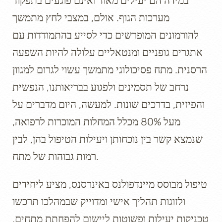
במידה הם יעילים מאוד ואינם פוגעים בתפקוד
מערכות הגוף. אולם, במצבי לחץ מתמשך
להורמונים המופרשים כדי לסייע בהתמודדות עם
אתגרים גופניים ומנטאליים עלולה להיות השפעה
הרסנית. מתח פסיכולוגי מתמשך עשוי לגרום למגוון
נרחב של תסמינים ולפגוע בבריאותנו, הנפשית
והפיזית, בדרכים שונות. למעשה, היום מדברים על
מעל 80% מכלל המחלות המוכרות לרפואה,
שנמצא קשר בין נוכחותן ויעילות הטיפול בהן, לבין
רמות גבוהות של מתח.
טיפול מבוסס מיינדפולנס באינרסנס, מציע ליחידים
ולזוגות תהליך אישי ומדוייק שבמהלכו תרכשו
טכניקות יעילות ופשוטות ליישום להפחתת מתחים.