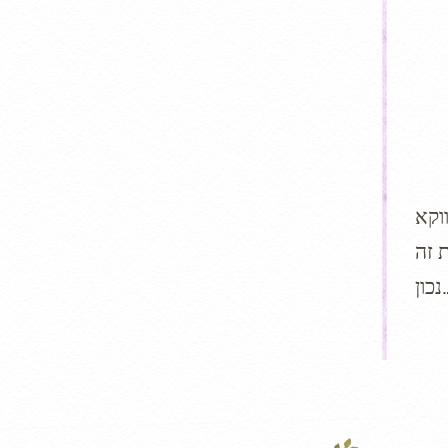
וקא
 זה
ן…