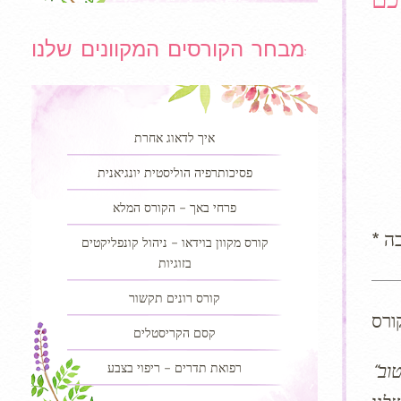
מבחר הקורסים המקוונים שלנו:
איך לדאוג אחרת
פסיכותרפיה הוליסטית יונגיאנית
פרחי באך – הקורס המלא
בה
קורס מקוון בוידאו – ניהול קונפליקטים
בזוגיות
קורס רונים תקשור
קסם הקריסטלים
“יותר משתקשור הינו זכות גדולה, הנתונה בידי כל אחד ואחת מאיתנו, תקשור הינו חובה, באותו האופן שבו להיות טוב
רפואת תדרים – ריפוי בצבע