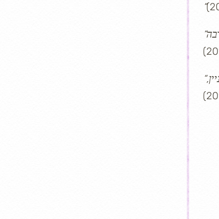
“מתכשיט יפה, הפכה המטוטלת לחברה הכי טובה שלי, אני מתייעצת איתה בהכל! טוב, גם המטוטלת החדשה הרבה
“סדנת מטוטלת באינרסנס מלמדת כל מה שצריך לדעת, בדיוק כמו סדנאות הרבה יותר ארוכות ויקרות. נהדרת, לעניין,