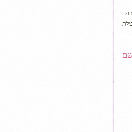
ויה
שם