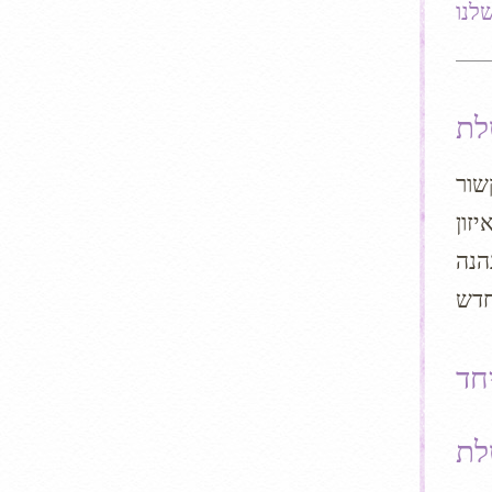
לנו
שור
זון
הנה