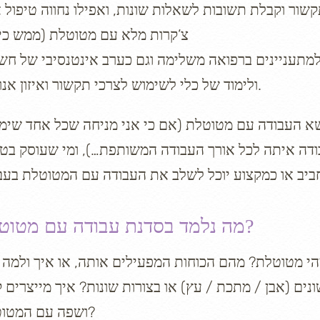
ר וקבלת תשובות לשאלות שונות, ואפילו נחווה טיפול אי
צ’קרות מלא עם מטוטלת (ממש כי
 למתעניינים ברפואה משלימה וגם כערב אינטנסיבי של חש
ולימוד של כלי לשימוש לצרכי תקשור ואיזון אנרגטי.
א העבודה עם מטוטלת (אם כי אני מניחה שכל אחד שימ
ודה איתה לכל אורך העבודה המשותפת…), ומי שעוסק בטי
מה נלמד בסדנת עבודה עם מטוטלת?
י מטוטלת? מהם הכוחות המפעילים אותה, או איך ולמה 
ים (אבן / מתכת / עץ) או בצורות שונות? איך מייצרים 
ושפה עם המטוטלת?